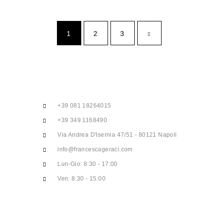
1
2
3
+39 081 18264015
+39 349 1168490
Via Andrea D'Isernia 47/51 - 80121 Napoli
info@francescageraci.com
Lun-Gio: 8:30 - 17:00
Ven: 8:30 - 15:00